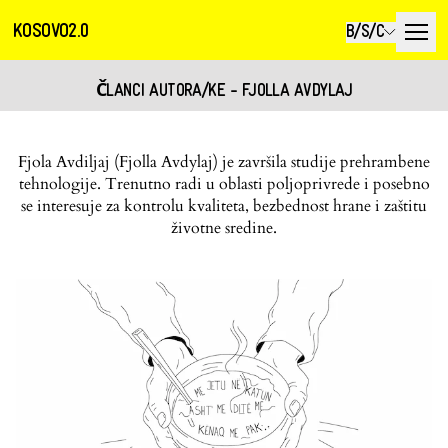
KOSOVO2.0
B/S/C
ČLANCI AUTORA/KE - FJOLLA AVDYLAJ
Fjola Avdiljaj (Fjolla Avdylaj) je završila studije prehrambene
tehnologije. Trenutno radi u oblasti poljoprivrede i posebno
se interesuje za kontrolu kvaliteta, bezbednost hrane i zaštitu
životne sredine.