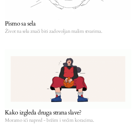
Pismo sa sela
Život na selu znači biti zadovoljan malim stvarima.
Kako izgleda druga strana slave?
Moramo ići napred - bržim i većim koracima.