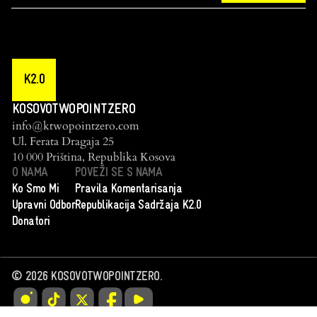
K2.0
KOSOVOTWOPOINTZERO
info@ktwopointzero.com
Ul. Ferata Dragaja 25
10 000 Priština, Republika Kosova
O NAMA
POVEŽI SE S NAMA
Ko Smo Mi
Pravila Komentarisanja
Upravni Odbor
Republikacija Sadržaja K2.0
Donatori
©
2026
KOSOVOTWOPOINTZERO.