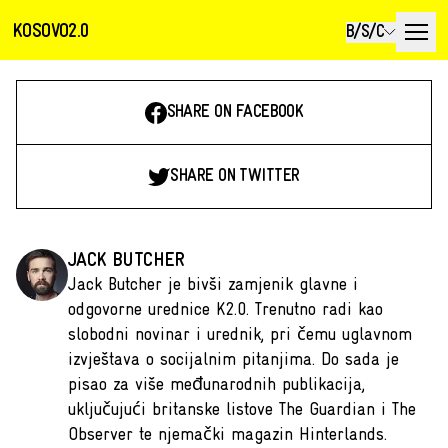
KOSOVO2.0
B/S/C
SHARE ON FACEBOOK
SHARE ON TWITTER
JACK BUTCHER
Jack Butcher je bivši zamjenik glavne i
odgovorne urednice K2.0. Trenutno radi kao
slobodni novinar i urednik, pri čemu uglavnom
izvještava o socijalnim pitanjima. Do sada je
pisao za više međunarodnih publikacija,
uključujući britanske listove The Guardian i The
Observer te njemački magazin Hinterlands.