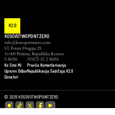
K2.0
KOSOVOTWOPOINTZERO
info@ktwopointzero.com
Ul. Ferata Dragaja 25
10 000 Priština, Republika Kosova
O NAMA
POVEŽI SE S NAMA
Ko Smo Mi
Pravila Komentarisanja
Upravni Odbor
Republikacija Sadržaja K2.0
Donatori
©
2026
KOSOVOTWOPOINTZERO.