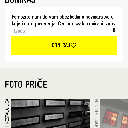
DONIRAJ
Pomozite nam da vam obezbedimo novinarstvo u
koje imate poverenja. Cenimo svaki donirani iznos.
€
DONIRAJ
FOTO PRIČE
NESTALA LICA
UMETNOST I KULTURA
|