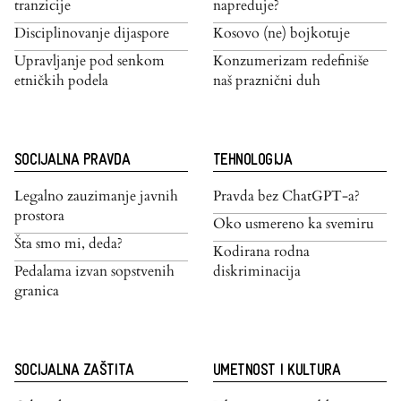
tranzicije
napreduje?
Disciplinovanje dijaspore
Kosovo (ne) bojkotuje
Upravljanje pod senkom
Konzumerizam redefiniše
etničkih podela
naš praznični duh
SOCIJALNA PRAVDA
TEHNOLOGIJA
Legalno zauzimanje javnih
Pravda bez ChatGPT-a?
prostora
Oko usmereno ka svemiru
Šta smo mi, deda?
Kodirana rodna
Pedalama izvan sopstvenih
diskriminacija
granica
SOCIJALNA ZAŠTITA
UMETNOST I KULTURA