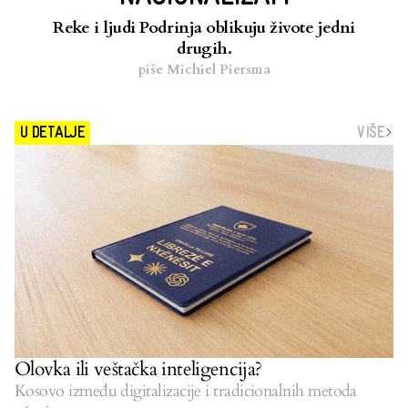
Reke i ljudi Podrinja oblikuju živote jedni
drugih.
piše
Michiel Piersma
VIŠE
U DETALJE
Olovka ili veštačka inteligencija?
Kosovo između digitalizacije i tradicionalnih metoda