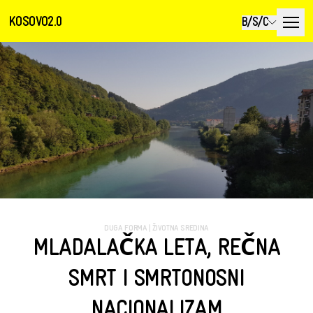
KOSOVO2.0
B/S/C
DUGA FORMA
|
ŽIVOTNA SREDINA
MLADALAČKA LETA, REČNA
SMRT I SMRTONOSNI
NACIONALIZAM