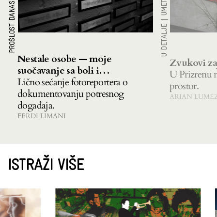
PROŠLOST DANAS
|
U DETALJE
Nestale osobe — moje
Zvukovi za
suočavanje sa boli i
U Prizrenu n
nesigurnosti
Lično sećanje fotoreportera o
prostor.
dokumentovanju potresnog
ARIAN LUME
događaja.
FERDI LIMANI
ISTRAŽI VIŠE