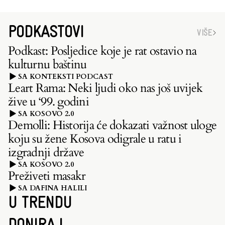
PODKASTOVI
VIŠE
Podkast: Posljedice koje je rat ostavio na
kulturnu baštinu
SA KONTEKSTI PODCAST
Leart Rama: Neki ljudi oko nas još uvijek
žive u ‘99. godini
SA KOSOVO 2.0
Demolli: Historija će dokazati važnost uloge
koju su žene Kosova odigrale u ratu i
izgradnji države
SA KOSOVO 2.0
Preživeti masakr
SA DAFINA HALILI
U TRENDU