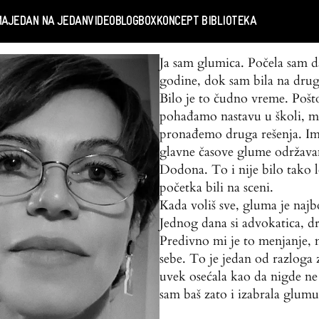
MA
JEDAN NA JEDAN
VIDEO
BLOGBOX
KONCEPT BIBLIOTEKA
Ja sam glumica. Počela sam 
godine, dok sam bila na drug
Bilo je to čudno vreme. Poš
pohađamo nastavu u školi, m
pronađemo druga rešenja. Ima
glavne časove glume održava
Dodona. To i nije bilo tako 
početka bili na sceni.
Kada voliš sve, gluma je najb
Jednog dana si advokatica, 
Predivno mi je to menjanje,
sebe. To je jedan od razloga
uvek osećala kao da nigde n
sam baš zato i izabrala glumu