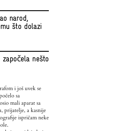
ao narod,
emu što dolazi
i započela nešto
afom i još uvek se
počelo sa
sio mali aparat sa
prijatelje, a kasnije
ografije ispričam neke
ole.