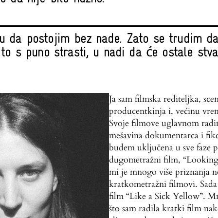
 da postojim bez nade. Zato se trudim da
 to s puno strasti, u nadi da će ostale stv
Ja sam filmska rediteljka, scen
producentkinja i, većinu vr
Svoje filmove uglavnom radi
mešavina dokumentarca i fikc
budem uključena u sve faze p
dugometražni film, “Looking
mi je mnogo više priznanja 
kratkometražni filmovi. Sada
film “Like a Sick Yellow”. M
što sam radila kratki film n