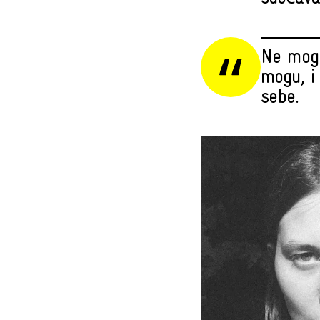
Ne mogu
mogu, i
sebe.