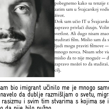
pobegnemo kako su tenzije ra
zatim sam u Švajcarskoj vodi
život.
Dok sam učio IT u Švajcarsk
zapravo privlači dizajn. Volim
svetlost. Ali dugo nisam zna
studirati film. Mislio sam da
ljudi mogu praviti filmove —
mnogo novca. Nisam sebe vid
mislio da to nije moguće — 
zapravo možeš to da studiraš.
cilj.
sam bio imigrant učinilo me je mnogo samok
 navelo da dublje razmišljam o svetu, migr
 rasizmu i svim tim stvarima s kojima se 
o da nije bilo nužno.