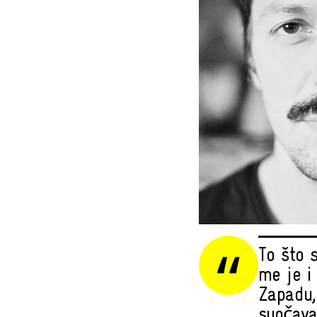
To što 
me je i
Zapadu,
suočava