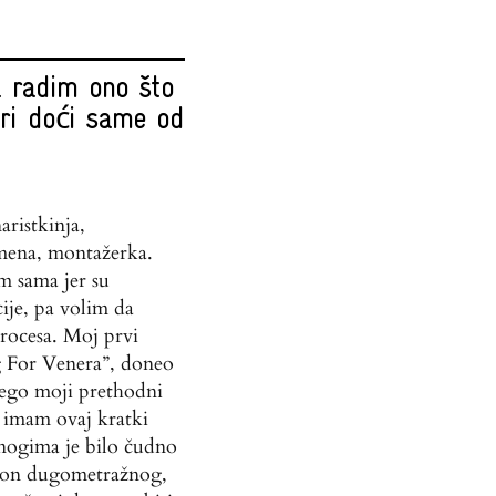
 radim ono što
ari doći same od
aristkinja,
emena, montažerka.
m sama jer su
ije, pa volim da
rocesa. Moj prvi
 For Venera”, doneo
nego moji prethodni
 imam ovaj kratki
nogima je bilo čudno
akon dugometražnog,