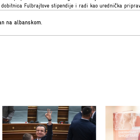
 dobitnica Fulbrajtove stipendije i radi kao urednička priprav
san na albanskom
.