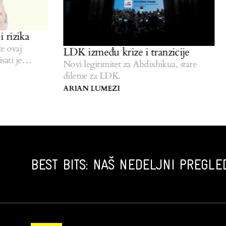
Godina
rešena
LDK između krize i tranzicije
Poslanic
Novi legitimitet za Abdixhikua, stare
III.
dileme za LDK.
GENTIA
ARIAN LUMEZI
BEST BITS: NAŠ NEDELJNI PREGLED