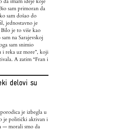
o da imam ideje koje
. Bio sam primoran da
ako sam došao do
il, jednostavno je
 Bilo je to više kao
o sam na Sarajevskoj
toga sam snimio
 i reka uz more”, koji
tivala. A zatim “Fran i
ki delovi su
orodica je izbegla u
je politički aktivan i
a — morali smo da