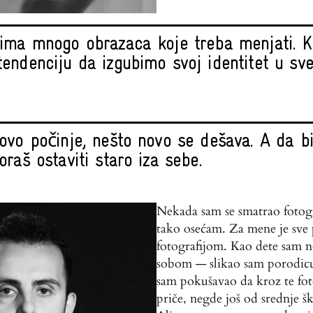
ima mnogo obrazaca koje treba menjati. K
endenciju da izgubimo svoj identitet u sv
ovo počinje, nešto novo se dešava. A da b
raš ostaviti staro iza sebe.
Nekada sam se smatrao fotogr
tako osećam. Za mene je sve 
fotografijom. Kao dete sam no
sobom — slikao sam porodicu, 
sam pokušavao da kroz te fot
priče, negde još od srednje šk