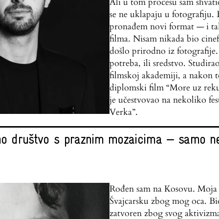
Ali u tom procesu sam shvati
se ne uklapaju u fotografiju
pronađem novi format — i t
filma. Nisam nikada bio cinef
došlo prirodno iz fotografije.
potreba, ili sredstvo. Studira
filmskoj akademiji, a nakon 
diplomski film “More uz reku
je učestvovao na nekoliko fes
Verka”.
o društvo s praznim mozaicima — samo ne
Rođen sam na Kosovu. Moja p
Švajcarsku zbog mog oca. Bio 
zatvoren zbog svog aktivizm