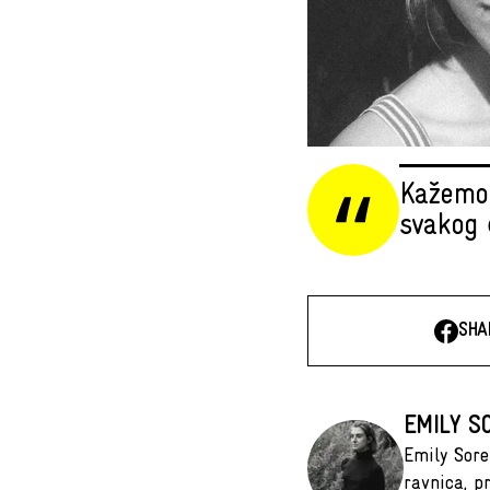
Kažemo 
svakog 
SHA
EMILY S
Emily Sore
ravnica, p