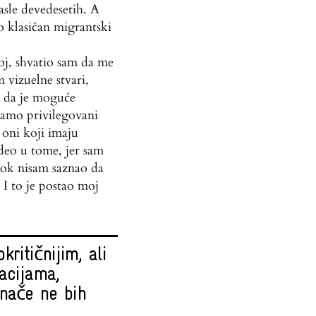
sle devedesetih. A
o klasičan migrantski
oj, shvatio sam da me
 vizuelne stvari,
o da je moguće
 samo privilegovani
 oni koji imaju
eo u tome, jer sam
dok nisam saznao da
 I to je postao moj
ritičnijim, ali
acijama,
inače ne bih