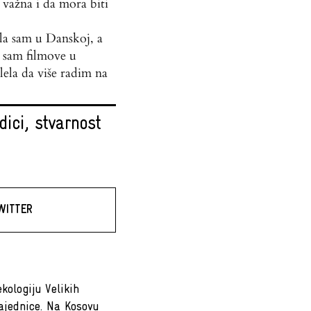
a važna i da mora biti
a sam u Danskoj, a
 sam filmove u
ela da više radim na
ici, stvarnost
WITTER
kologiju Velikih
zajednice. Na Kosovu