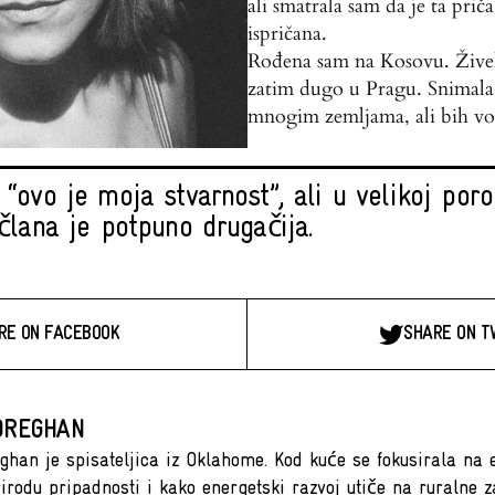
ali smatrala sam da je ta prič
ispričana.
Rođena sam na Kosovu. Živel
zatim dugo u Pragu. Snimala
mnogim zemljama, ali bih vol
“ovo je moja stvarnost”, ali u velikoj porod
člana je potpuno drugačija.
RE ON FACEBOOK
SHARE ON T
OREGHAN
ghan je spisateljica iz Oklahome. Kod kuće se fokusirala na e
rirodu pripadnosti i kako energetski razvoj utiče na ruralne 