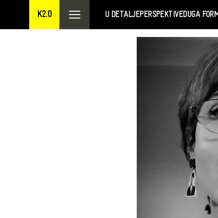
K2.0
U DETALJE
PERSPEKTIVE
DUGA FOR