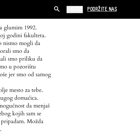
B/S/C
PODRŽITE NAS
da glumim 1992.
oj godini fakulteta.
to nismo mogli da
orali smo da
li smo priliku da
mo u pozorištu
loše jer smo od samog
olje mesto za tebe.
drugog domaćica.
 mogućnost da menjaš
 zbog kojih sam se
e pripadam. Možda
.