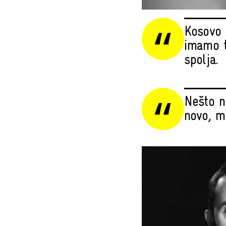
Kosovo 
imamo t
spolja.
Nešto n
novo, mo