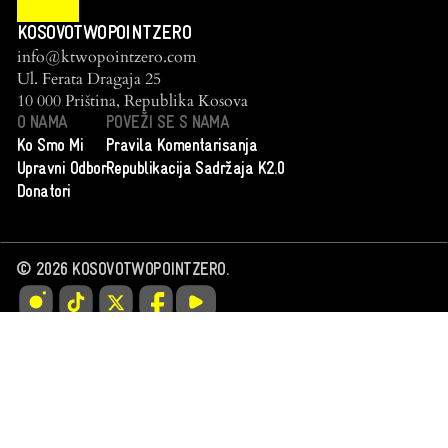
KOSOVOTWOPOINTZERO
info@ktwopointzero.com
Ul. Ferata Dragaja 25
10 000 Priština, Republika Kosova
O NAMA
POVEŽI SE S NAMA
Ko Smo Mi
Pravila Komentarisanja
Upravni Odbor
Republikacija Sadržaja K2.0
Donatori
©
2026
KOSOVOTWOPOINTZERO.