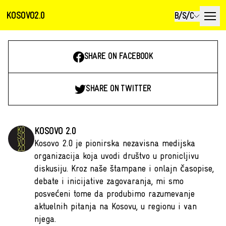
KOSOVO2.0
B/S/C
SHARE ON FACEBOOK
SHARE ON TWITTER
KOSOVO 2.0
Kosovo 2.0 je pionirska nezavisna medijska
organizacija koja uvodi društvo u pronicljivu
diskusiju. Kroz naše štampane i onlajn časopise,
debate i inicijative zagovaranja, mi smo
posvećeni tome da produbimo razumevanje
aktuelnih pitanja na Kosovu, u regionu i van
njega.