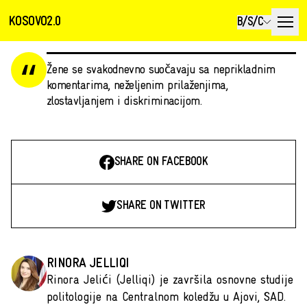
KOSOVO2.0
B/S/C
Žene se svakodnevno suočavaju sa neprikladnim
komentarima, neželjenim prilaženjima,
zlostavljanjem i diskriminacijom.
SHARE ON FACEBOOK
SHARE ON TWITTER
RINORA JELLIQI
Rinora Jelići (Jelliqi) je završila osnovne studije
politologije na Centralnom koledžu u Ajovi, SAD.