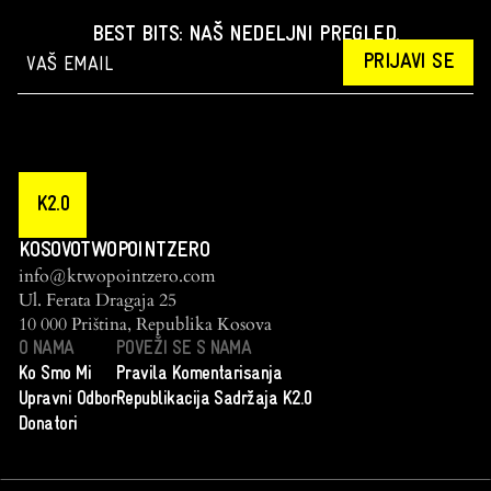
BEST BITS: NAŠ NEDELJNI PREGLED.
PRIJAVI SE
K2.0
KOSOVOTWOPOINTZERO
info@ktwopointzero.com
Ul. Ferata Dragaja 25
10 000 Priština, Republika Kosova
O NAMA
POVEŽI SE S NAMA
Ko Smo Mi
Pravila Komentarisanja
Upravni Odbor
Republikacija Sadržaja K2.0
Donatori