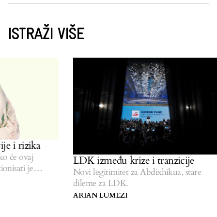
ISTRAŽI VIŠE
e i rizika
 će ovaj
LDK između krize i tranzicije
nisati je
Novi legitimitet za Abdixhikua, stare
dileme za LDK.
ARIAN LUMEZI