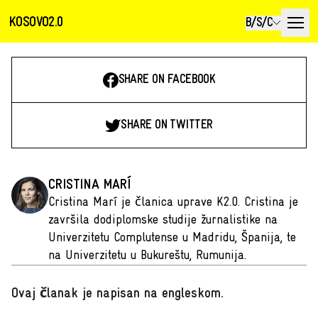
KOSOVO2.0
B/S/C
SHARE ON FACEBOOK
SHARE ON TWITTER
CRISTINA MARÍ
Cristina Marí je članica uprave K2.0. Cristina je
završila dodiplomske studije žurnalistike na
Univerzitetu Complutense u Madridu, Španija, te
na Univerzitetu u Bukureštu, Rumunija.
Ovaj članak je napisan na engleskom
.