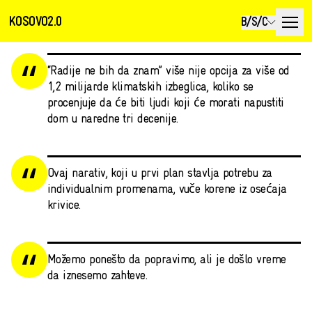
KOSOVO2.0
B/S/C
“Radije ne bih da znam” više nije opcija za više od
1,2 milijarde klimatskih izbeglica, koliko se
procenjuje da će biti ljudi koji će morati napustiti
dom u naredne tri decenije.
Ovaj narativ, koji u prvi plan stavlja potrebu za
individualnim promenama, vuče korene iz osećaja
krivice.
Možemo ponešto da popravimo, ali je došlo vreme
da iznesemo zahteve.