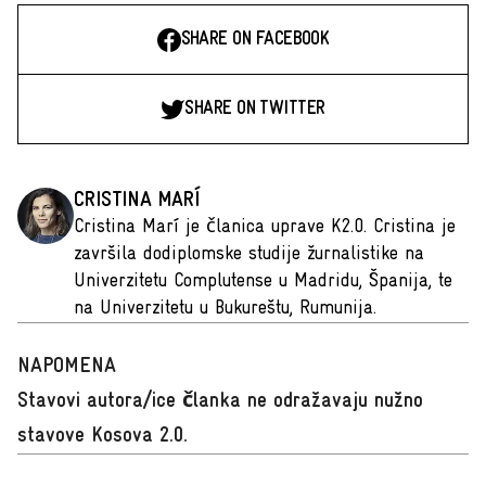
SHARE ON FACEBOOK
SHARE ON TWITTER
CRISTINA MARÍ
Cristina Marí je članica uprave K2.0. Cristina je
završila dodiplomske studije žurnalistike na
Univerzitetu Complutense u Madridu, Španija, te
na Univerzitetu u Bukureštu, Rumunija.
NAPOMENA
Stavovi autora/ice članka ne odražavaju nužno
stavove Kosova 2.0.