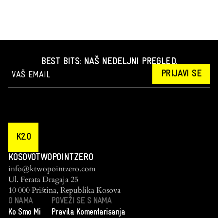
BEST BITS: NAŠ NEDELJNI PREGLED.
PRIJAVI SE
K2.0
KOSOVOTWOPOINTZERO
info@ktwopointzero.com
Ul. Ferata Dragaja 25
10 000 Priština, Republika Kosova
O NAMA
POVEŽI SE S NAMA
Ko Smo Mi
Pravila Komentarisanja