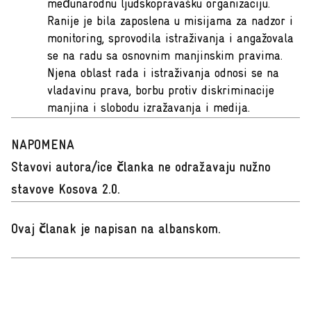
međunarodnu ljudskopravašku organizaciju.
Ranije je bila zaposlena u misijama za nadzor i
monitoring, sprovodila istraživanja i angažovala
se na radu sa osnovnim manjinskim pravima.
Njena oblast rada i istraživanja odnosi se na
vladavinu prava, borbu protiv diskriminacije
manjina i slobodu izražavanja i medija.
NAPOMENA
Stavovi autora/ice članka ne odražavaju nužno
stavove Kosova 2.0.
Ovaj članak je napisan na albanskom
.