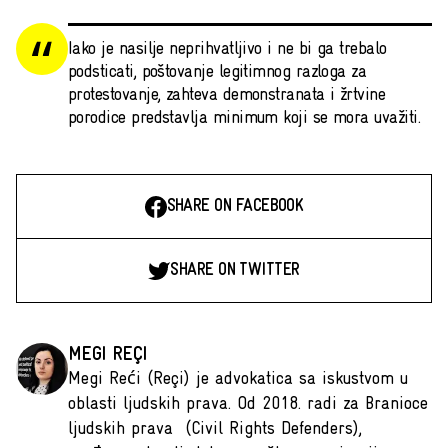
Iako je nasilje neprihvatljivo i ne bi ga trebalo
podsticati, poštovanje legitimnog razloga za
protestovanje, zahteva demonstranata i žrtvine
porodice predstavlja minimum koji se mora uvažiti.
SHARE ON FACEBOOK
SHARE ON TWITTER
MEGI REÇI
Megi Reći (Reçi) je advokatica sa iskustvom u
oblasti ljudskih prava. Od 2018. radi za Branioce
ljudskih prava (Civil Rights Defenders),