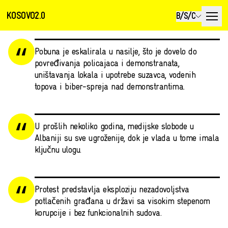
KOSOVO2.0
B/S/C
Pobuna je eskalirala u nasilje, što je dovelo do
povređivanja policajaca i demonstranata,
uništavanja lokala i upotrebe suzavca, vodenih
topova i biber-spreja nad demonstrantima.
U prošlih nekoliko godina, medijske slobode u
Albaniji su sve ugroženije, dok je vlada u tome imala
ključnu ulogu.
Protest predstavlja eksploziju nezadovoljstva
potlačenih građana u državi sa visokim stepenom
korupcije i bez funkcionalnih sudova.