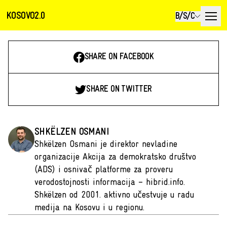
KOSOVO2.0
B/S/C
SHARE ON FACEBOOK
SHARE ON TWITTER
SHKËLZEN OSMANI
Shkëlzen Osmani je direktor nevladine
organizacije Akcija za demokratsko društvo
(ADS) i osnivač platforme za proveru
verodostojnosti informacija – hibrid.info.
Shkëlzen od 2001. aktivno učestvuje u radu
medija na Kosovu i u regionu.