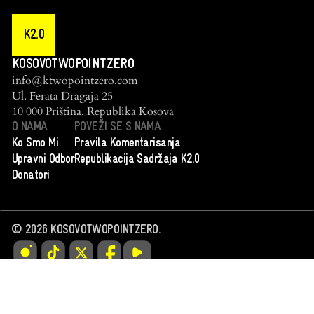
K2.0
KOSOVOTWOPOINTZERO
info@ktwopointzero.com
Ul. Ferata Dragaja 25
10 000 Priština, Republika Kosova
O NAMA
POVEŽI SE S NAMA
Ko Smo Mi
Pravila Komentarisanja
Upravni Odbor
Republikacija Sadržaja K2.0
Donatori
©
2026
KOSOVOTWOPOINTZERO.