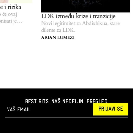
i rizika
će ovaj
LDK između krize i tranzicije
sati je
Novi legitimitet za Abdixhikua, stare
dileme za LDK.
ARIAN LUMEZI
BEST BITS: NAŠ NEDELJNI PREGLED.
PRIJAVI SE