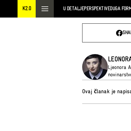
K2.0
U DETALJE
PERSPEKTIVE
DUGA FOR
SHA
LEONORA
Ljeonora A
novinarstvo
Ovaj članak je napi