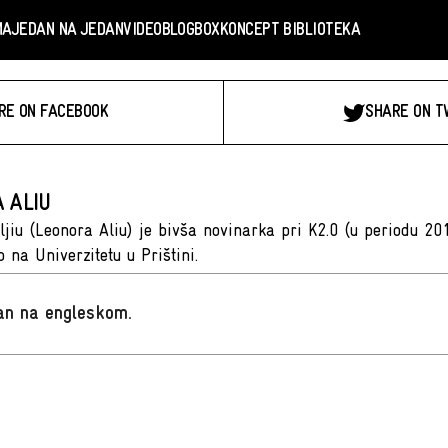
MA
JEDAN NA JEDAN
VIDEO
BLOGBOX
KONCEPT BIBLIOTEKA
RE ON FACEBOOK
SHARE ON T
 ALIU
ljiu (Leonora Aliu) je bivša novinarka pri K2.0 (u periodu 20
 na Univerzitetu u Prištini.
san na engleskom
.