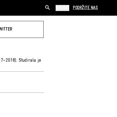
B/S/C
PODRŽITE NAS
WITTER
17–2018). Studirala je