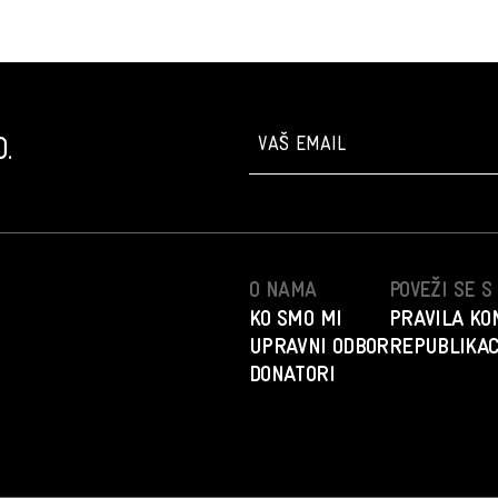
.
O NAMA
POVEŽI SE 
KO SMO MI
PRAVILA KO
UPRAVNI ODBOR
REPUBLIKAC
DONATORI