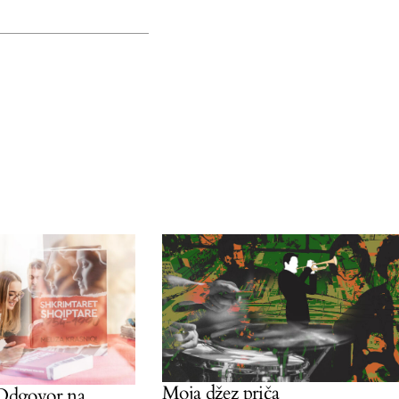
Moja džez priča
govor na