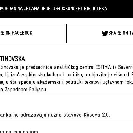
MA
JEDAN NA JEDAN
VIDEO
BLOGBOX
KONCEPT BIBLIOTEKA
RE ON FACEBOOK
SHARE ON T
TINOVSKA
tinovska je predsednica analitičkog centra ESTIMA iz Severn
a, tj. izučava kinesku kulturu i politiku, a objavila je više od
e, u šta spadaju akademski i politički tekstovi uglavnom fok
na Zapadnom Balkanu.
lanka ne odražavaju nužno stavove Kosova 2.0.
san na engleskom
.