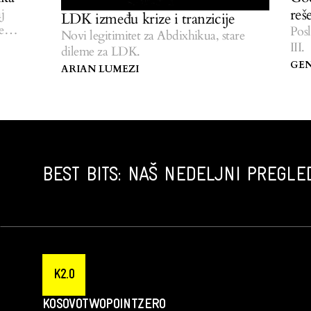
rešena
LDK između krize i tranzicije
Poslanic
Novi legitimitet za Abdixhikua, stare
III.
dileme za LDK.
GENTIA
ARIAN LUMEZI
BEST BITS: NAŠ NEDELJNI PREGLED
K2.0
KOSOVOTWOPOINTZERO