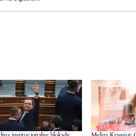
 institucionalne blokade
Meliza Krasniqi: Od