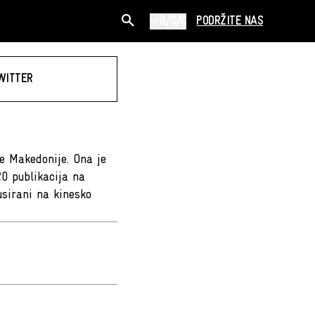
B/S/C
PODRŽITE NAS
WITTER
e Makedonije. Ona je
 20 publikacija na
usirani na kinesko