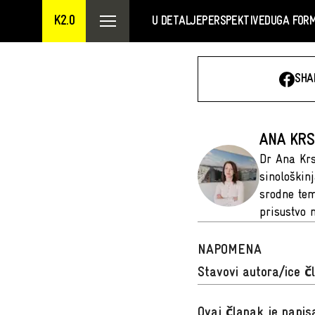
K2.0
U DETALJE
PERSPEKTIVE
DUGA FOR
SHA
ANA KRS
Dr Ana Krs
sinološkinj
srodne tem
prisustvo 
NAPOMENA
Stavovi autora/ice č
Ovaj članak je napi