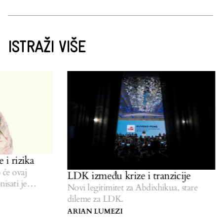
ISTRAŽI VIŠE
i rizika
će ovaj
LDK između krize i tranzicije
sati je
Novi legitimitet za Abdixhikua, stare
dileme za LDK.
ARIAN LUMEZI