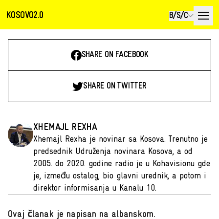
KOSOVO2.0
B/S/C
SHARE ON FACEBOOK
SHARE ON TWITTER
XHEMAJL REXHA
Xhemajl Rexha je novinar sa Kosova. Trenutno je
predsednik Udruženja novinara Kosova, a od
2005. do 2020. godine radio je u Kohavisionu gde
je, između ostalog, bio glavni urednik, a potom i
direktor informisanja u Kanalu 10.
Ovaj članak je napisan na albanskom
.