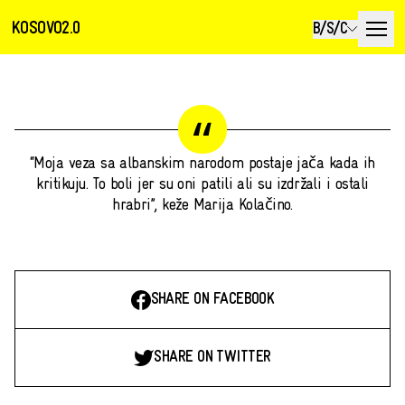
KOSOVO2.0
B/S/C
1
/
0
“Moja veza sa albanskim narodom postaje jača kada ih
kritikuju. To boli jer su oni patili ali su izdržali i ostali
hrabri”, keže Marija Kolačino.
SHARE ON FACEBOOK
SHARE ON TWITTER