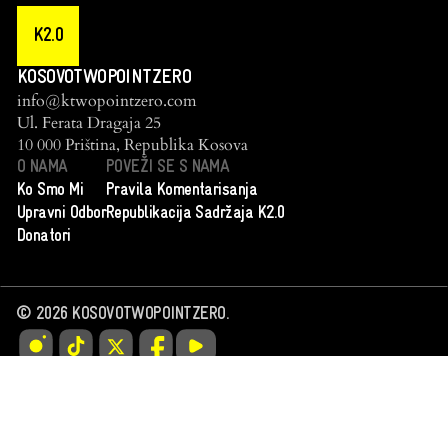
K2.0
KOSOVOTWOPOINTZERO
info@ktwopointzero.com
Ul. Ferata Dragaja 25
10 000 Priština, Republika Kosova
O NAMA
POVEŽI SE S NAMA
Ko Smo Mi
Pravila Komentarisanja
Upravni Odbor
Republikacija Sadržaja K2.0
Donatori
©
2026
KOSOVOTWOPOINTZERO.