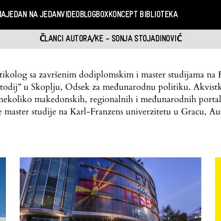
MA
JEDAN NA JEDAN
VIDEO
BLOGBOX
KONCEPT BIBLIOTEKA
ČLANCI AUTORA/KE - SONJA STOJADINOVIĆ
itikolog sa završenim dodiplomskim i master studijama na 
Metodij” u Skoplju, Odsek za međunarodnu politiku. Akvistk
a nekoliko makedonskih, regionalnih i međunarodnih portal
 master studije na Karl-Franzens univerzitetu u Gracu, Aus