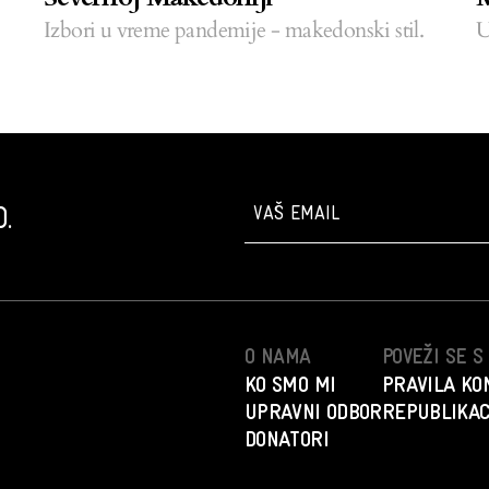
U
Izbori u vreme pandemije - makedonski stil.
.
O NAMA
POVEŽI SE 
KO SMO MI
PRAVILA KO
UPRAVNI ODBOR
REPUBLIKAC
DONATORI