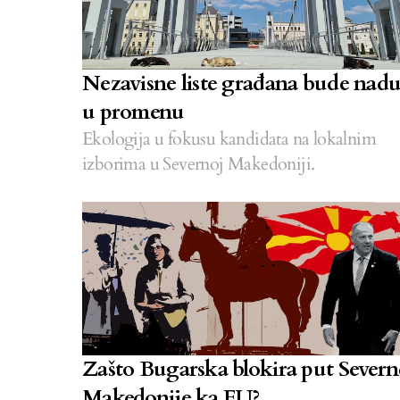
Nezavisne liste građana bude nad
u promenu
Ekologija u fokusu kandidata na lokalnim
izborima u Severnoj Makedoniji.
Zašto Bugarska blokira put Severn
Makedonije ka EU?