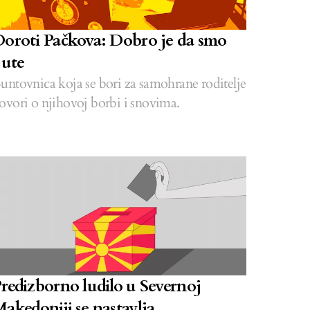
oroti Pačkova: Dobro je da smo
jute
untovnica koja se bori za samohrane roditelje
ovori o njihovoj borbi i snovima.
redizborno ludilo u Severnoj
akedoniji se nastavlja