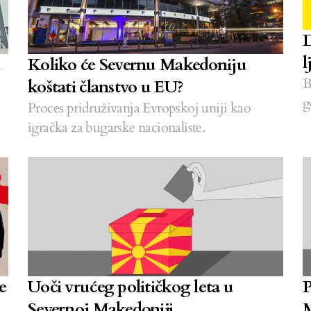
D
l
u
Koliko će Severnu Makedoniju
B
koštati članstvo u EU?
g
Proces pridruživanja Evropskoj uniji kao
igračka za bugarske nacionaliste.
e
P
Uoči vrućeg političkog leta u
M
Severnoj Makedoniji