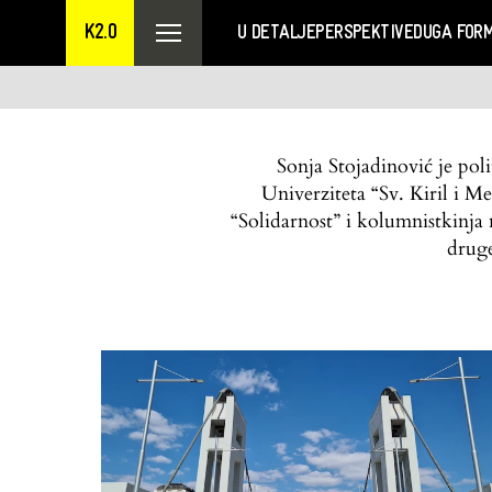
K2.0
U DETALJE
PERSPEKTIVE
DUGA FOR
Sonja Stojadinović je pol
Univerziteta “Sv. Kiril i 
“Solidarnost” i kolumnistkinj
druge