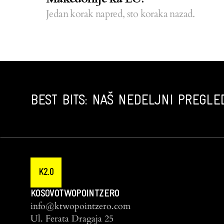
Jedan korak napred, sto koraka nazad.
BEST BITS: NAŠ NEDELJNI PREGLED
K2.0
KOSOVOTWOPOINTZERO
info@ktwopointzero.com
Ul. Ferata Dragaja 25