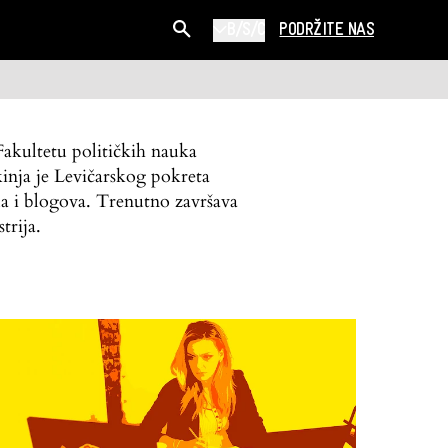
B/S/C
PODRŽITE NAS
Fakultetu političkih nauka
inja je Levičarskog pokreta
a i blogova. Trenutno završava
trija.