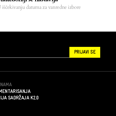
 iščekivanju datuma za vanredne izbore
PRIJAVI SE
S NAMA
MENTARISANJA
IJA SADRŽAJA K2.0