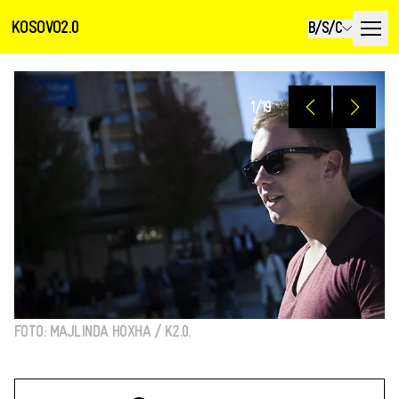
KOSOVO2.0
B/S/C
1
/
19
FOTO: MAJLINDA HOXHA / K2.0.