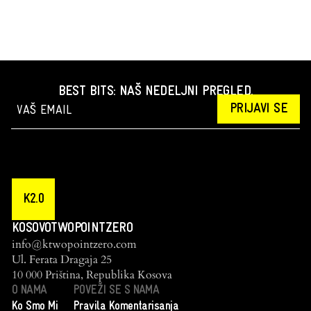
BEST BITS: NAŠ NEDELJNI PREGLED.
PRIJAVI SE
K2.0
KOSOVOTWOPOINTZERO
info@ktwopointzero.com
Ul. Ferata Dragaja 25
10 000 Priština, Republika Kosova
O NAMA
POVEŽI SE S NAMA
Ko Smo Mi
Pravila Komentarisanja