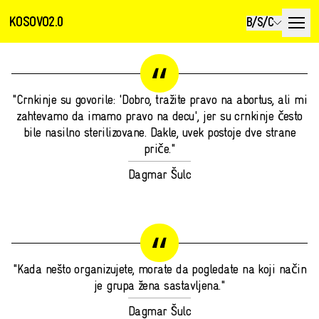
KOSOVO2.0
B/S/C
"Crnkinje su govorile: 'Dobro, tražite pravo na abortus, ali mi
zahtevamo da imamo pravo na decu', jer su crnkinje često
bile nasilno sterilizovane. Dakle, uvek postoje dve strane
priče."
Dagmar Šulc
"Kada nešto organizujete, morate da pogledate na koji način
je grupa žena sastavljena."
Dagmar Šulc