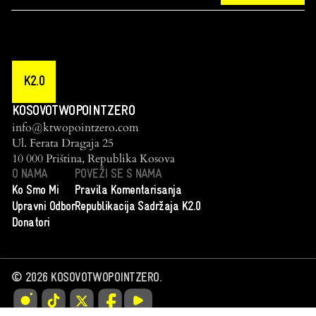
K2.0
KOSOVOTWOPOINTZERO
info@ktwopointzero.com
Ul. Ferata Dragaja 25
10 000 Priština, Republika Kosova
O NAMA
POVEŽI SE S NAMA
Ko Smo Mi
Pravila Komentarisanja
Upravni Odbor
Republikacija Sadržaja K2.0
Donatori
©
2026
KOSOVOTWOPOINTZERO.