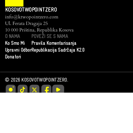
KOSOVOTWOPOINTZERO
info@ktwopointzero.com
Ul. Ferata Dragaja 25
10 000 Priština, Republika Kosova
O NAMA
POVEŽI SE S NAMA
Ko Smo Mi
Pravila Komentarisanja
Upravni Odbor
Republikacija Sadržaja K2.0
Donatori
©
2026
KOSOVOTWOPOINTZERO.