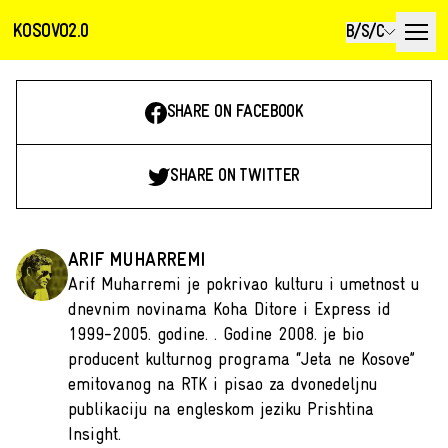
KOSOVO2.0
B/S/C
SHARE ON FACEBOOK
SHARE ON TWITTER
ARIF MUHARREMI
Arif Muharremi je pokrivao kulturu i umetnost u
dnevnim novinama Koha Ditore i Express id
1999-2005. godine. . Godine 2008. je bio
producent kulturnog programa “Jeta ne Kosove”
emitovanog na RTK i pisao za dvonedeljnu
publikaciju na engleskom jeziku Prishtina
Insight.