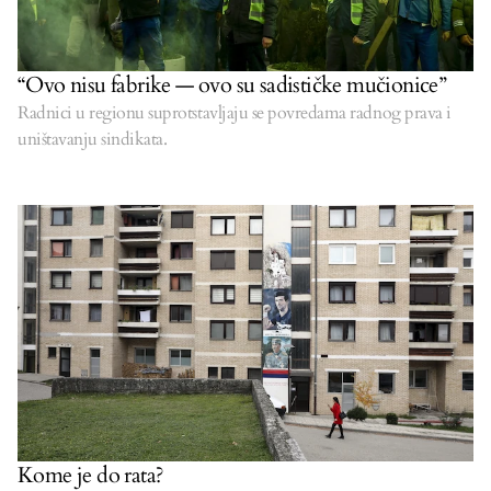
“Ovo nisu fabrike — ovo su sadističke mučionice”
Radnici u regionu suprotstavljaju se povredama radnog prava i
uništavanju sindikata.
Kome je do rata?