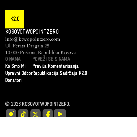
K2.0
KOSOVOTWOPOINTZERO
info@ktwopointzero.com
Ul. Ferata Dragaja 25
10 000 Priština, Republika Kosova
O NAMA
POVEŽI SE S NAMA
Ko Smo Mi
Pravila Komentarisanja
Upravni Odbor
Republikacija Sadržaja K2.0
Donatori
©
2026
KOSOVOTWOPOINTZERO.