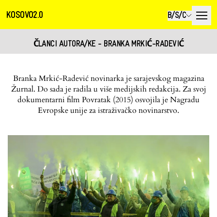
KOSOVO2.0
B/S/C
ČLANCI AUTORA/KE - BRANKA MRKIĆ-RADEVIĆ
Branka Mrkić-Radević novinarka je sarajevskog magazina
Žurnal. Do sada je radila u više medijskih redakcija. Za svoj
dokumentarni film Povratak (2015) osvojila je Nagradu
Evropske unije za istraživačko novinarstvo.