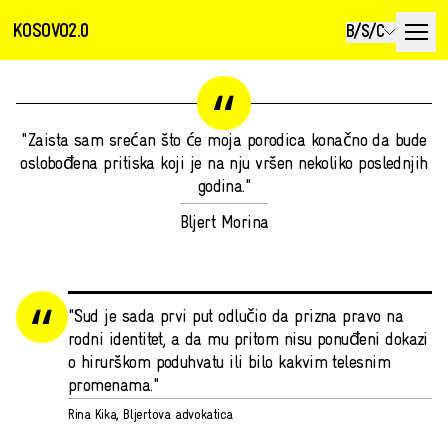
KOSOVO2.0
B/S/C
"Zaista sam srećan što će moja porodica konačno da bude
oslobođena pritiska koji je na nju vršen nekoliko poslednjih
godina."
Bljert Morina
"Sud je sada prvi put odlučio da prizna pravo na
rodni identitet, a da mu pritom nisu ponuđeni dokazi
o hirurškom poduhvatu ili bilo kakvim telesnim
promenama."
Rina Kika, Bljertova advokatica