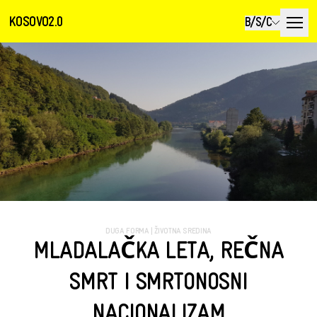
KOSOVO2.0
B/S/C
DUGA FORMA
|
ŽIVOTNA SREDINA
MLADALAČKA LETA, REČNA
SMRT I SMRTONOSNI
NACIONALIZAM