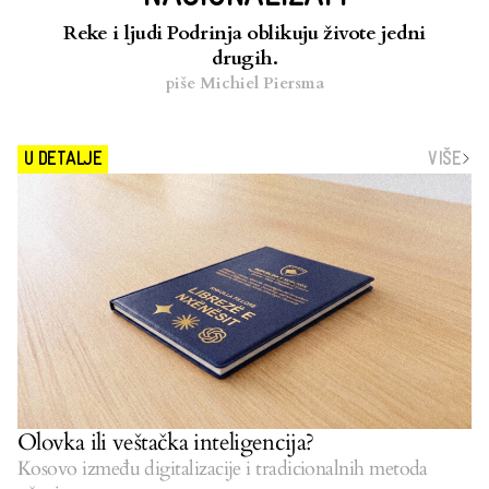
Reke i ljudi Podrinja oblikuju živote jedni
drugih.
piše
Michiel Piersma
VIŠE
U DETALJE
Olovka ili veštačka inteligencija?
Kosovo između digitalizacije i tradicionalnih metoda