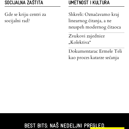
SOCIJALNA ZAŠTITA
UMETNOST I KULTURA
Gde se kriju centri za
Shkreli: Označavamo kraj
socijalni rad?
linearnog čitanja, a ne
neuspeh modernog čitaoca
Zvukovi zajednice
„Kolektiva“
Dokumentarac Ermele Teli
kao proces katarze sećanja
BEST BITS: NAŠ NEDELJNI PREGLED.