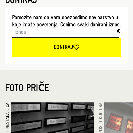
DONIRAJ
Pomozite nam da vam obezbedimo novinarstvo u
koje imate poverenja. Cenimo svaki donirani iznos.
€
DONIRAJ
FOTO PRIČE
NESTALA LICA
UMETNOST I KULTURA
|