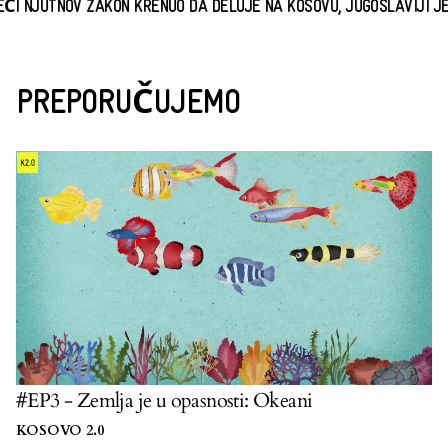
NJUTNOV ZAKON KRENUO DA DELUJE NA KOSOVU, JUGOSLAVIJI JE UB
PREPORUČUJEMO
#EP3 - Zemlja je u opasnosti: Okeani
KOSOVO 2.0