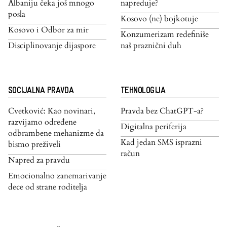
Albaniju čeka još mnogo
napreduje?
posla
Kosovo (ne) bojkotuje
Kosovo i Odbor za mir
Konzumerizam redefiniše
Disciplinovanje dijaspore
naš praznični duh
SOCIJALNA PRAVDA
TEHNOLOGIJA
Cvetković: Kao novinari,
Pravda bez ChatGPT-a?
razvijamo određene
Digitalna periferija
odbrambene mehanizme da
Kad jedan SMS isprazni
bismo preživeli
račun
Napred za pravdu
Emocionalno zanemarivanje
dece od strane roditelja