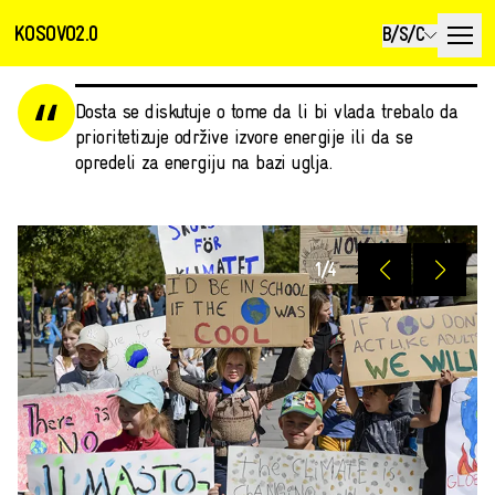
KOSOVO2.0
B/S/C
Dosta se diskutuje o tome da li bi vlada trebalo da
prioritetizuje održive izvore energije ili da se
opredeli za energiju na bazi uglja.
1
/
4