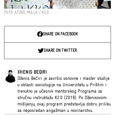
FOTO: ATDHE MULLA / K2.0
SHARE ON FACEBOOK
SHARE ON TWITTER
XHENIS BEQIRI
Dženis Bećiri je završio osnovne i master studije
u oblasti sociologije na Univerzitetu u Prištini i
trenutno je učesnik mentorskog Programa za
stručnu instruktažu K2.0 (2019). Po Dženisovom
mišljenju, ovaj program predstavlja dobru priliku
za neposredan angažman u novinarstvu.