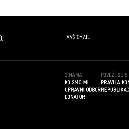
.
O NAMA
POVEŽI SE 
KO SMO MI
PRAVILA KO
UPRAVNI ODBOR
REPUBLIKAC
DONATORI