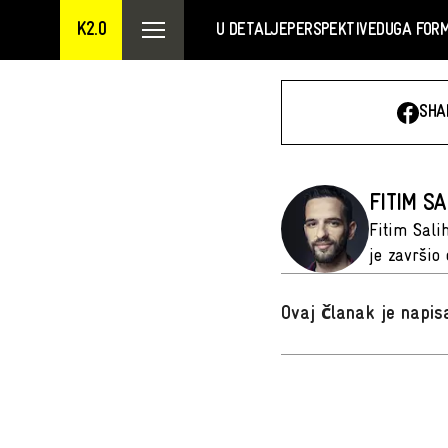
K2.0
U DETALJE
PERSPEKTIVE
DUGA FOR
SHA
FITIM SA
Fitim Sali
je završio
Ovaj članak je napi