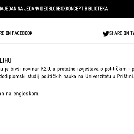
MA
JEDAN NA JEDAN
VIDEO
BLOGBOX
KONCEPT BIBLIOTEKA
RE ON FACEBOOK
SHARE ON T
LIHU
hu je bivši novinar K2.0, a pretežno izvještava o političkim i 
 dodiplomski studij političkih nauka na Univerzitetu u Prištin
san na engleskom
.