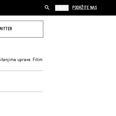
B/S/C
PODRŽITE NAS
WITTER
pitanjima uprave. Fitim
i.