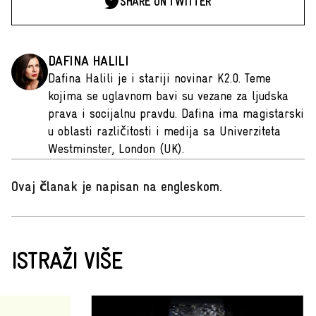
SHARE ON TWITTER
DAFINA HALILI
Dafina Halili je i stariji novinar K2.0. Teme
kojima se uglavnom bavi su vezane za ljudska
prava i socijalnu pravdu. Dafina ima magistarski
u oblasti različitosti i medija sa Univerziteta
Westminster, London (UK).
Ovaj članak je napisan na engleskom
.
ISTRAŽI VIŠE