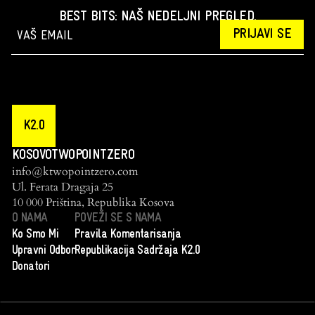
BEST BITS: NAŠ NEDELJNI PREGLED.
PRIJAVI SE
K2.0
KOSOVOTWOPOINTZERO
info@ktwopointzero.com
Ul. Ferata Dragaja 25
10 000 Priština, Republika Kosova
O NAMA
POVEŽI SE S NAMA
Ko Smo Mi
Pravila Komentarisanja
Upravni Odbor
Republikacija Sadržaja K2.0
Donatori