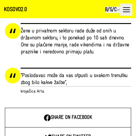
KOSOVO2.0
B/S/C
Žene u privatnom sektoru rade duže od onih u
državnom sektoru, i to ponekad po 10 sati dnevno.
One su plaćene manje, rade vikendima i na državne
praznike i neredovno primaju platu.
“Poslodavac može da vas otpusti u svakom trenutku
zbog bilo kakve žalbe”,
krojačica Arta.
SHARE ON FACEBOOK