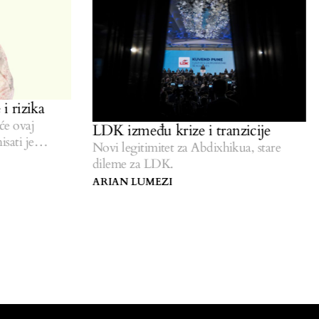
 rizika
e ovaj
LDK između krize i tranzicije
ati je
Novi legitimitet za Abdixhikua, stare
dileme za LDK.
ARIAN LUMEZI